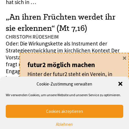
hat sich in …
„An ihren Früchten werdet ihr
sie erkennen“ (Mt 7,16)
CHRISTOPH RÜDESHEIM
Oder: Die Wirkungskette als Instrument der
Strategieentwicklung im kirchlichen Kontext Der
×
Vorstand einer Kirchlichen Hospizgesellschaft
fragt nach einer Beratung. Nach vielen Jahren des
futur2 möglich machen
Engagements und der guten Atmosphäre
Hinter der futur2 steht ein Verein, in
innerhalb des „Familienbetriebs“ haben sich
dem alle ehrenamtlich arbeiten.
Cookie-Zustimmung verwalten
einige grundlegende Parameter verändert und
das bisherige Gleichgewicht außer tritt gebracht.
Für nur
20 €
pro Jahr machen Sie als
Wir verwenden Cookies, um unsere Website und unseren Service zu optimieren.
Der ehrenamtliche Vorstand ist zum Arbeitgeber
Mitglied nicht nur die futur2 möglich,
geworden, der sich um die …
sondern werden auch Teil eines
Cookies akzeptieren
Netzwerks von Leuten, die an der
Entwicklung von Kirche und
Ablehnen
Gesellschaft arbeiten.