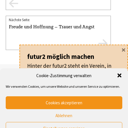
Nächste Seite:
Freude und Hoffnung – Trauer und Angst
×
futur2 möglich machen
Hinter der futur2 steht ein Verein, in
dem alle ehrenamtlich arbeiten.
Cookie-Zustimmung verwalten
Für nur
20 €
pro Jahr machen Sie als
Helmut Jansen
Wir verwenden Cookies, um unsere Website und unseren Service zu optimieren.
Mitglied nicht nur die futur2 möglich,
Pastoralreferent im Erzbistum Berlin,
Supervisor, Coach und kirchlicher
sondern werden auch Teil eines
Organisationsberater
Cookies akzeptieren
Netzwerks von Leuten, die an der
Entwicklung von Kirche und
Ablehnen
Gesellschaft arbeiten.
Startseite
Archiv
Schlagworte
Autoren
Verein
Unterstützer