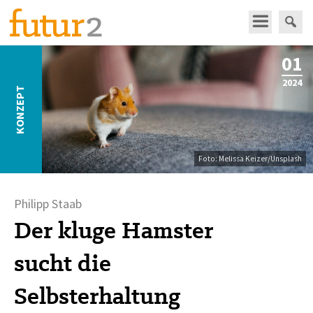
01
2024
KONZEPT
Foto:
Melissa Keizer
/
Unsplash
Philipp Staab
Der kluge Hamster
sucht die
Selbsterhaltung