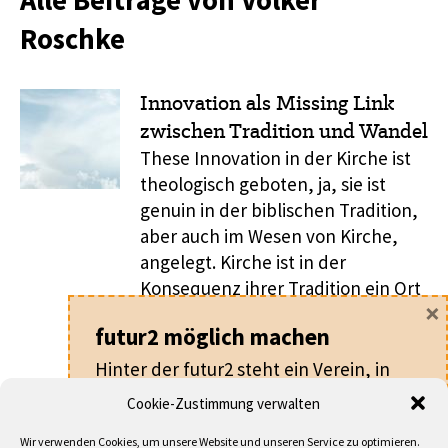
Alle Beiträge von Volker
Roschke
Innovation als Missing Link
zwischen Tradition und Wandel
These Innovation in der Kirche ist
theologisch geboten, ja, sie ist
genuin in der biblischen Tradition,
aber auch im Wesen von Kirche,
angelegt. Kirche ist in der
Konsequenz ihrer Tradition ein Ort
×
von Veränderung und Vielfalt, von
futur2 möglich machen
Kreativität und Innovation.
Innovation ist Markenkern
Hinter der futur2 steht ein Verein, in
kirchlicher Tradition! 1. Die
dem alle ehrenamtlich arbeiten.
Cookie-Zustimmung verwalten
Fragestellung In der Tat verändert
Für nur
20 €
pro Jahr machen Sie als
sich die ...
Wir verwenden Cookies, um unsere Website und unseren Service zu optimieren.