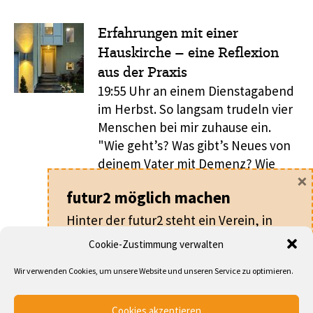
Erfahrungen mit einer
Hauskirche – eine Reflexion
aus der Praxis
19:55 Uhr an einem Dienstagabend
im Herbst. So langsam trudeln vier
Menschen bei mir zuhause ein.
"Wie geht’s? Was gibt’s Neues von
deinem Vater mit Demenz? Wie
×
geht es den Kindern in der Schule
futur2 möglich machen
mit den neuen Corona-Auflagen?"
Freundliches und interessiertes
Hinter der futur2 steht ein Verein, in
Ankommen, alle setzen sich um
dem alle ehrenamtlich arbeiten.
Cookie-Zustimmung verwalten
den großen Tisch, bedienen sich
Für nur
20 €
pro Jahr machen Sie als
mit Wasser, Obst und ...
Wir verwenden Cookies, um unsere Website und unseren Service zu optimieren.
Mitglied nicht nur die futur2 möglich,
sondern werden auch Teil eines
... DEN GESAMTEN ARTIKEL LESEN
Cookies akzeptieren