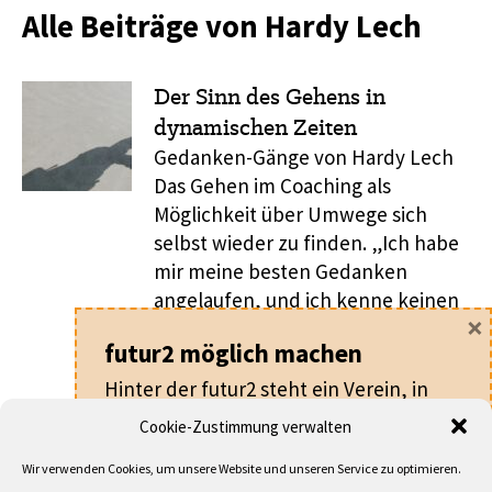
Alle Beiträge von Hardy Lech
Der Sinn des Gehens in
dynamischen Zeiten
Gedanken-Gänge von Hardy Lech
Das Gehen im Coaching als
Möglichkeit über Umwege sich
selbst wieder zu finden. „Ich habe
mir meine besten Gedanken
angelaufen, und ich kenne keinen
×
Gedanken, der so schwer wäre,
futur2 möglich machen
dass man ihn nicht beim Gehen
loswürde.“ (Sören Kierkegaard)
Hinter der futur2 steht ein Verein, in
„Gehen ist die Geschwindigkeit der
dem alle ehrenamtlich arbeiten.
Cookie-Zustimmung verwalten
Seele“ (Johann Wolfgang von
Für nur
20 €
pro Jahr machen Sie als
Goethe) „Schau dir die ...
Wir verwenden Cookies, um unsere Website und unseren Service zu optimieren.
Mitglied nicht nur die futur2 möglich,