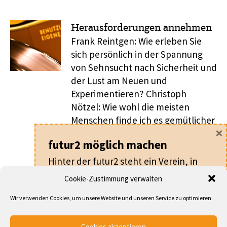
Herausforderungen annehmen
Frank Reintgen: Wie erleben Sie
sich persönlich in der Spannung
von Sehnsucht nach Sicherheit und
der Lust am Neuen und
Experimentieren? Christoph
Nötzel: Wie wohl die meisten
Menschen finde ich es gemütlicher
×
und komfortabler, mich in
futur2 möglich machen
sicherem und vertrautem Terrain
zu bewegen. Da stoße ich auf
Hinter der futur2 steht ein Verein, in
weniger Risiken, lebe in meinem
dem alle ehrenamtlich arbeiten.
Cookie-Zustimmung verwalten
eingespielten Rhythmus, tue, was
Für nur
20 €
pro Jahr machen Sie als
...
Wir verwenden Cookies, um unsere Website und unseren Service zu optimieren.
Mitglied nicht nur die futur2 möglich,
sondern werden auch Teil eines
... DEN GESAMTEN ARTIKEL LESEN
Cookies akzeptieren