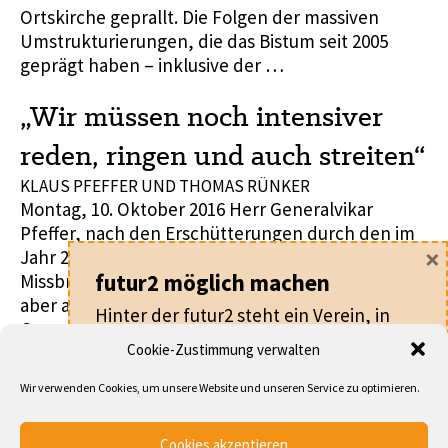
Ortskirche geprallt. Die Folgen der massiven
Umstrukturierungen, die das Bistum seit 2005
geprägt haben – inklusive der …
„Wir müssen noch intensiver
reden, ringen und auch streiten“
KLAUS PFEFFER UND THOMAS RÜNKER
Montag, 10. Oktober 2016 Herr Generalvikar
Pfeffer, nach den Erschütterungen durch den im
×
Jahr 2010 bekannt gewordenen
Missbrauchsskandal hat es in vielen Bistümern –
futur2 möglich machen
aber auch bundesweit – intensive
Hinter der futur2 steht ein Verein, in
Gesprächsprozesse gegeben. Was haben diese
dem alle ehrenamtlich arbeiten.
Cookie-Zustimmung verwalten
Gespräche gebracht? Für unser Ruhrbistum
glaube ich, dass wir mit unserem Dialogprozess
Für nur
20 €
pro Jahr machen Sie als
Wir verwenden Cookies, um unsere Website und unseren Service zu optimieren.
den Deckel von einem brodelnden Kochtopf
Mitglied nicht nur die futur2 möglich,
genommen haben. Es …
sondern werden auch Teil eines
Cookies akzeptieren