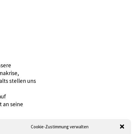
nsere
makrise,
lts stellen uns
auf
t an seine
 ARTIKEL LESEN
Cookie-Zustimmung verwalten