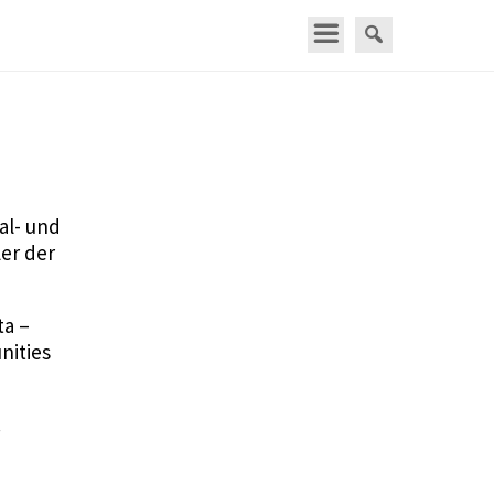
al- und
er der
ta –
nities
.