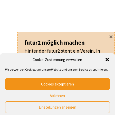
×
futur2 möglich machen
Hinter der futur2 steht ein Verein, in
dem alle ehrenamtlich arbeiten.
Cookie-Zustimmung verwalten
Für nur
20 €
pro Jahr machen Sie als
Wir verwenden Cookies, um unsere Website und unseren Service zu optimieren.
Mitglied nicht nur die futur2 möglich,
sondern werden auch Teil eines
Cookies akzeptieren
Netzwerks von Leuten, die an der
Entwicklung von Kirche und
Ablehnen
Gesellschaft arbeiten.
Startseite
Archiv
Schlagworte
Autoren
Verein
Unterstützer
Einstellungen anzeigen
»
MEHR ERFAHREN
Impressum & Datenschutz
Cookie-Richtlinie (EU)