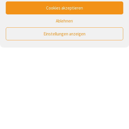
Cookies akzeptieren
Ablehnen
Einstellungen anzeigen
Foto:
Calvin Hanson
/
Unsplash
01
2025
Zusammen halten