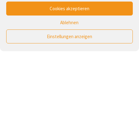
Cookies akzeptieren
Ablehnen
Einstellungen anzeigen
Foto:
Calvin Hanson
/
Unsplash
01
2025
Zusammen halten