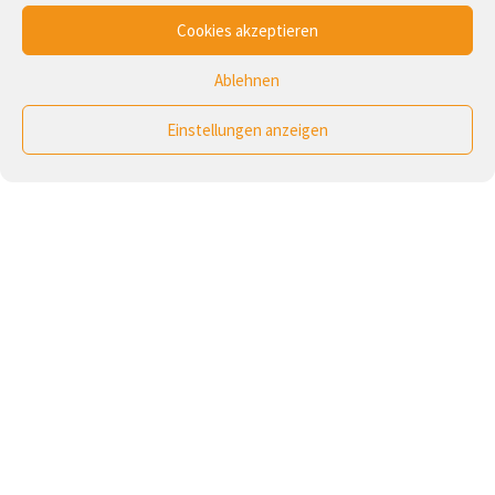
Cookies akzeptieren
Ablehnen
Einstellungen anzeigen
Foto:
Calvin Hanson
/
Unsplash
01
2025
Zusammen halten