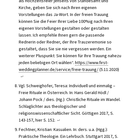
als Hochzeitsfeier jenseits von Standesamt und
Kirche, geben Sie sich nach Ihren eigenen
Vorstellungen das Ja-Wort. In der freien Trauung
können Sie die Feier Ihrer Liebe 100%ig nach Ihren
eigenen Vorstellungen gestalten oder gestalten
lassen. Ich empfehle Ihnen gern die passende
Rednerin oder Redner, der Ihre Trauzeremonie so
gestaltet, dass Sie sie nie vergessen werden. Ein
weiterer Pluspunkt: Sie können für Ihre Trauung nahezu
jeden beliebigen Ort wählen“.
https://www.first-
weddingplanner.de/service/freie-trauung/
(5.11.2020)
Vgl. Schweighofer, Teresa: Individuell und einmalig –
Freie Rituale in Österreich. In: Hans Gerald Hödl /
Johann Pock / dies. (Hg.): Christliche Rituale im Wandel.
Schlaglichter aus theologischer und
religionswissenschaftlicher Sicht. Göttigen 2017, S.
143-157, hier S. 152.
Fechtner, Kristian: Kasualien. In: ders. u.a. (Hgg.):
Praktische Theologie. Ein Lehrbuch. Stuttgart 2017, S.