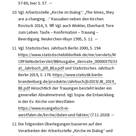
57-80, hier S. 57.
Vgl. Arbeitsstelle „Kirche im Dialog“: „The times, they
are a-changing…“ Kasualien neben den Kirchen.
Rostock 2016, S. 9ff. Vgl. auch Winkler, Eberhard: Tore
zum Leben. Taufe – Konfirmation – Trauung –
Beerdigung. Neukirchen-Vluyn 1995, S. 12.
Vgl. Statistisches Jahrbuch Berlin 2000, S. 194
https://www.statistischebibliothek.de/mir/servlets/M
CRFileNodeServlet/BBAusgabe_derivate_00000370/St
at_Jahrbuch_j00_BEa.pdf
und Statistisches Jahrbuch
Berlin 2019, S. 176.
https://www.statistik-berlin-
brandenburg.de/produkte/Jahrbuch/jb2019/JB_2019_
BE.pdf
Hinsichtlich der Trauungen besteht leider ein
genereller Abnahmetrend. Vgl. bspw. die Entwicklung
in der Ev. Kirche von Westfalen:
https://www.evangelisch-in-
westfalen.de/kirche/daten-und-fakten/
(7.11.2020)
Die folgenden Überlegungen basieren auf den
Vorarbeiten der Arbeitsstelle „Kirche im Dialog“ und