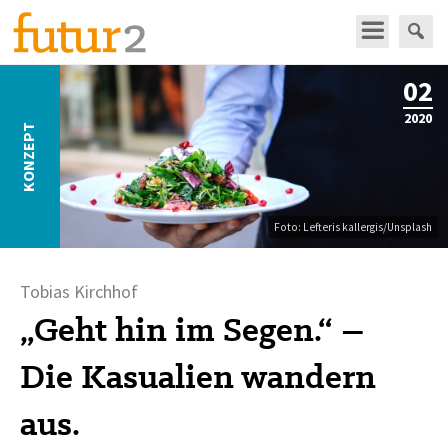
02
2020
KONZEPT
Foto: Lefteris kallergis/Unsplash
Tobias Kirchhof
„Geht hin im Segen.“ –
Die Kasualien wandern
aus.