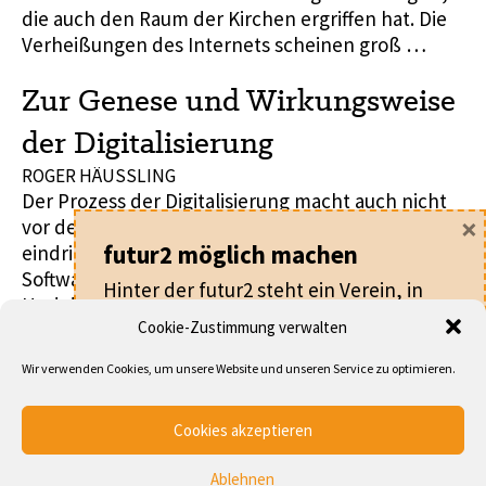
die auch den Raum der Kirchen ergriffen hat. Die
Verheißungen des Internets scheinen groß …
Zur Genese und Wirkungsweise
der Digitalisierung
ROGER HÄUSSLING
Der Prozess der Digitalisierung macht auch nicht
×
vor der materiellen Welt halt: Wie der 3D-Drucker
eindringlich vor Augen führt, kann Hardware wie
futur2 möglich machen
Software behandelt werden (vgl. Anderson 2013).
Hinter der futur2 steht ein Verein, in
Und dies erfasst nicht nur die anorganische
dem alle ehrenamtlich arbeiten.
Cookie-Zustimmung verwalten
materielle Welt der (technischen) Artefakte
sondern auch zunehmend den Bereich des
Für nur
20 €
pro Jahr machen Sie als
Wir verwenden Cookies, um unsere Website und unseren Service zu optimieren.
Organischen. Das „Internet der Dinge“ stellt
Mitglied nicht nur die futur2 möglich,
schließlich in Aussicht, …
sondern werden auch Teil eines
Cookies akzeptieren
Netzwerks von Leuten, die an der
Entwicklung von Kirche und
Ablehnen